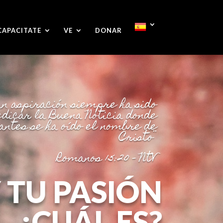
CAPACITATE
VE
DONAR
an aspiración siempre ha sido
dicar la Buena Noticia donde
antes se ha oído el nombre de
Cristo¨
Romanos 15:20 – NtV
 TU PASIÓN
¿CUÁL ES?