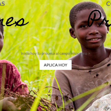
AS
C
nes
Pr
Inicia hoy tu proceso al campo misionero >
APLICA HOY