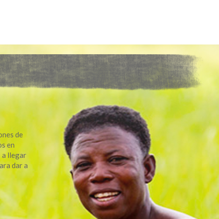
lones de
os en
 a llegar
ara dar a