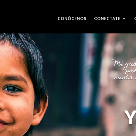
CONÓCENOS
CONECTATE
¨Mi gr
pre
nunca 
Y