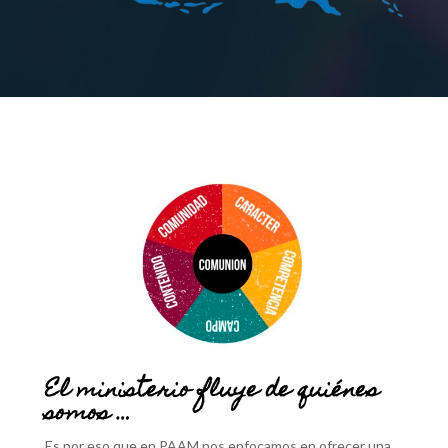
El ministerio fluye de quiénes
somos …
Es por eso que en PAAM nos enfocamos en ofrecer una